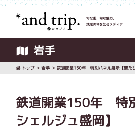
旬な街、旬な魅力、
地域の今を知るメディア
岩手
トップ
岩手
鉄道開業150年 特別パネル展示【駅た
鉄道開業150年 
シェルジュ盛岡】