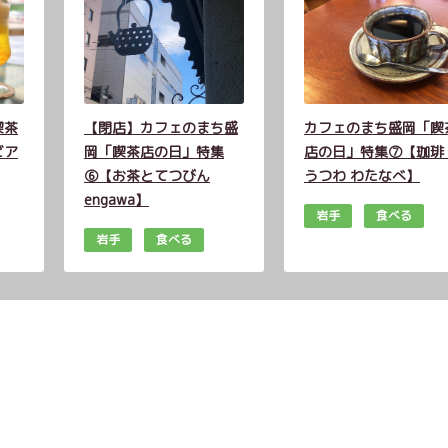
喫茶
【閉店】カフェのまち盛
カフェのまち盛岡「喫
ビア
岡「喫茶店の日」特集
店の日」特集⑦【珈琲
⑥【お茶とてつびん
うつわ わたなべ】
engawa】
岩手
食べる
岩手
食べる