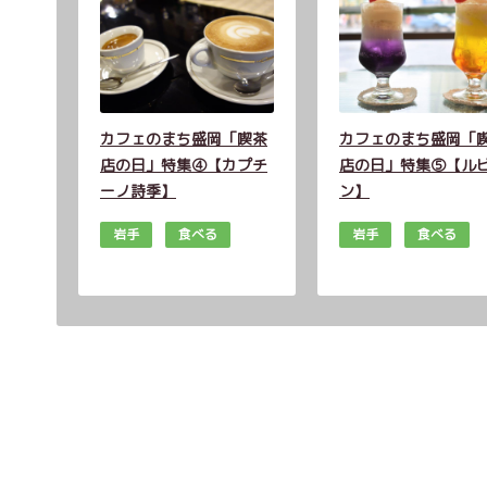
カフェのまち盛岡「喫茶
カフェのまち盛岡「
店の日」特集④【カプチ
店の日」特集⑤【ル
ーノ詩季】
ン】
岩手
食べる
岩手
食べる