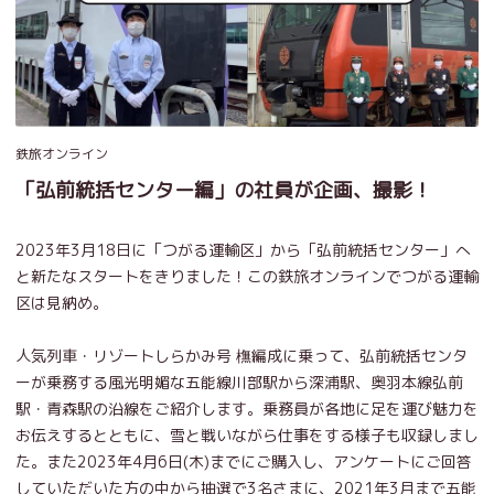
鉄旅オンライン
「弘前統括センター編」の社員が企画、撮影！
2023年3月18日に「つがる運輸区」から「弘前統括センター」へ
と新たなスタートをきりました！この鉄旅オンラインでつがる運輸
区は見納め。
人気列車・リゾートしらかみ号 橅編成に乗って、弘前統括センタ
ーが乗務する風光明媚な五能線川部駅から深浦駅、奥羽本線弘前
駅・青森駅の沿線をご紹介します。乗務員が各地に足を運び魅力を
お伝えするとともに、雪と戦いながら仕事をする様子も収録しまし
た。また2023年4月6日(木)までにご購入し、アンケートにご回答
していただいた方の中から抽選で3名さまに、2021年3月まで五能