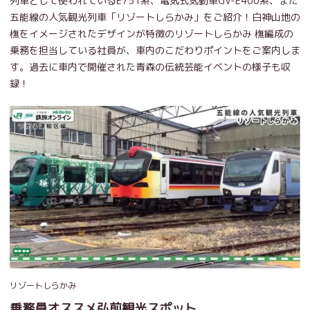
列車として使われているE751系、電気式気動車GV-E400系、また
五能線の人気観光列車「リゾートしらかみ」をご紹介！白神山地の
橅をイメージされたデザインが特徴のリゾートしらかみ 橅編成の
乗務を担当している社員が、車内のこだわりポイントをご案内しま
す。過去に車内で開催された青森の伝統芸能イベントの様子も収
録！
リゾートしらかみ
乗務員オススメ弘前観光スポット