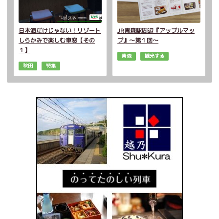
日本海だけじゃない！リゾート
JR青森駅周辺『アップルマッ
しらかみで楽しむ車窓【その
プ』～第１回～
１】
青森
観光する
秋田
特集