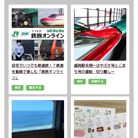
自宅でいつでも鉄道旅！？鉄道
盛岡駅名物～はやぶさ号とこま
を動画で楽しむ「鉄旅オンライ
ち号の連結・切り離し～
ン」
岩手
体験する
東京
観光する