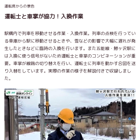
運転席からの景色
運転士と車掌が協力！入換作業
駅構内で列車を移動させる作業・入換作業。列車の点検を行ってい
る車庫から駅に移動させるときや、雪などの影響で大幅に遅れが発
生したときなどに臨時の入換を行います。また五能線・鯵ヶ沢駅に
は入換に使う信号がないため運転士と車掌のコンビネーションが重
要。車掌が線路の切り替えを行い、運転士に列車を動かす合図を送
り入替をしています。実際の作業の様子を解説付きで収録しまし
た。