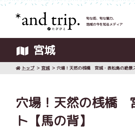
旬な街、旬な魅力、
地域の今を知るメディア
宮城
トップ
宮城
穴場！天然の桟橋 宮城・表松島の絶景
穴場！天然の桟橋 
ト【馬の背】