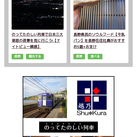
のってたのしい列車で日本三大
長野県民のソウルフード【牛乳
車窓の夜景を見に行こう!【ナ
パン】を長野在住社員がおすす
イトビュー姨捨】
め5選+おまけ
長野
観光する
長野
食べる