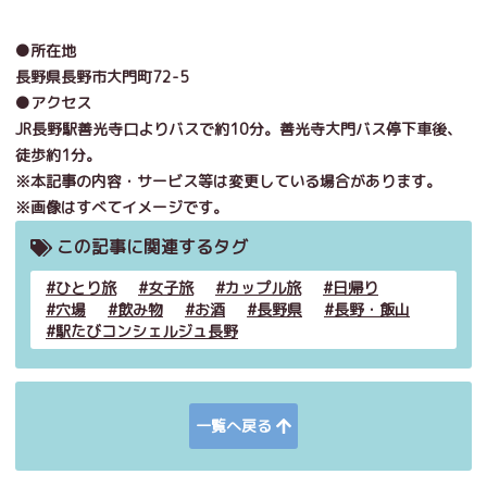
●所在地
長野県長野市大門町
72-5
●アクセス
JR長野駅善光寺口よりバスで約
10
分。善光寺大門バス停下車後、
徒歩約
1
分。
※本記事の内容・サービス等は変更している場合があります。
※画像はすべてイメージです。
この記事に関連するタグ
ひとり旅
女子旅
カップル旅
日帰り
穴場
飲み物
お酒
長野県
長野・飯山
駅たびコンシェルジュ長野
一覧へ戻る