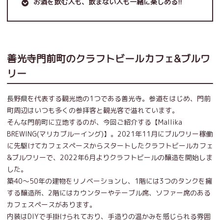
お酒を飲む人も、飲まない人も一緒に楽しめる!!
善光寺門前町のクラフトビールカフェ&ブルワ
リー
長野県を代表する観光地の1つである善光寺。参道をはじめ、門前
町周辺はいつも多くの参拝客と観光客で溢れています。
そんな門前町に立地するのが、今回ご紹介する【Mallika
BREWING(マリカブルーイング)】。2021年11月にブルワリー稼働
に先駆けてカフェスペースからスタートしたクラフトビールカフェ
&ブルワリーで、2022年6月よりクラフトビールの醸造を開始しま
した。
築40～50年の建物をリノベーションし、1階には3つのタンクを擁
する醸造所、2階にはカウンターやテーブル席、ソファー席のある
カフェスペースがあります。
内装はDIYで手掛けられており、手造りの温かみを感じられる雰囲