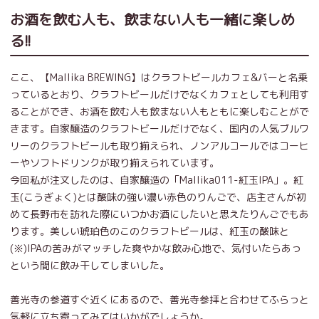
お酒を飲む人も、飲まない人も一緒に楽しめ
る!!
ここ、【Mallika BREWING】はクラフトビールカフェ&バーと名乗
っているとおり、クラフトビールだけでなくカフェとしても利用す
ることができ、お酒を飲む人も飲まない人もともに楽しむことがで
きます。自家醸造のクラフトビールだけでなく、国内の人気ブルワ
リーのクラフトビールも取り揃えられ、ノンアルコールではコーヒ
ーやソフトドリンクが取り揃えられています。
今回私が注文したのは、自家醸造の「Mallika011-紅玉IPA」。紅
玉(こうぎょく)とは酸味の強い濃い赤色のりんごで、店主さんが初
めて長野市を訪れた際にいつかお酒にしたいと思えたりんごでもあ
ります。美しい琥珀色のこのクラフトビールは、紅玉の酸味と
(※)IPAの苦みがマッチした爽やかな飲み心地で、気付いたらあっ
という間に飲み干してしまいした。
善光寺の参道すぐ近くにあるので、善光寺参拝と合わせてふらっと
気軽に立ち寄ってみてはいかがでしょうか。