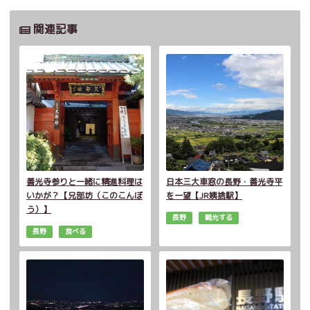
関連記事
善光寺参りと一緒に精進料理は
日本三大車窓の長野・善光寺平
いかが？【兄部坊（このこんぼ
を一望【JR姨捨駅】
う）】
長野
観光する
長野
食べる