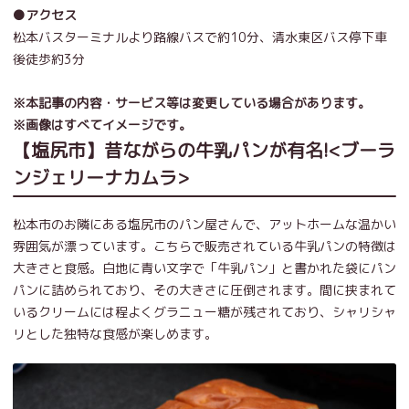
●アクセス
松本バスターミナルより路線バスで約
10
分、清水東区バス停下車
後徒歩約
3
分
※本記事の内容・サービス等は変更している場合があります。
※画像はすべてイメージです。
【塩尻市】昔ながらの牛乳パンが有名!<ブーラ
ンジェリーナカムラ>
松本市のお隣にある塩尻市のパン屋さんで、アットホームな温かい
雰囲気が漂っています。こちらで販売されている牛乳パンの特徴は
大きさと食感。白地に青い文字で「牛乳パン」と書かれた袋にパン
パンに詰められており、その大きさに圧倒されます。間に挟まれて
いるクリームには程よくグラニュー糖が残されており、シャリシャ
リとした独特な食感が楽しめます。