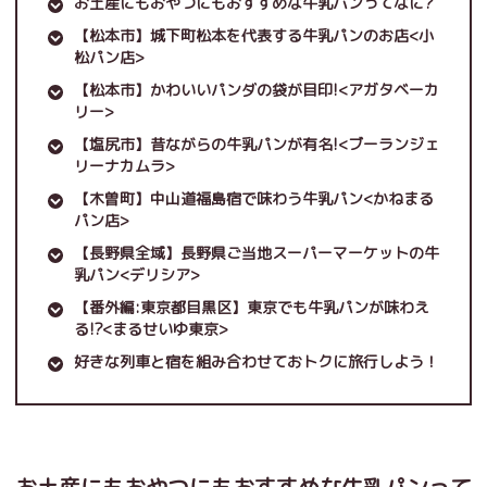
お土産にもおやつにもおすすめな牛乳パンってなに?
【松本市】城下町松本を代表する牛乳パンのお店<小
松パン店>
【松本市】かわいいパンダの袋が目印!<アガタベーカ
リー>
【塩尻市】昔ながらの牛乳パンが有名!<ブーランジェ
リーナカムラ>
【木曽町】中山道福島宿で味わう牛乳パン<かねまる
パン店>
【長野県全域】長野県ご当地スーパーマーケットの牛
乳パン<デリシア>
【番外編:東京都目黒区】東京でも牛乳パンが味わえ
る!?<まるせいゆ東京>
好きな列車と宿を組み合わせておトクに旅行しよう！