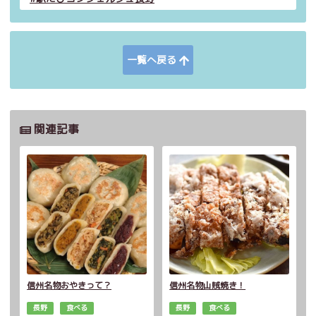
一覧へ戻る
関連記事
信州名物おやきって？
信州名物山賊焼き！
長野
食べる
長野
食べる