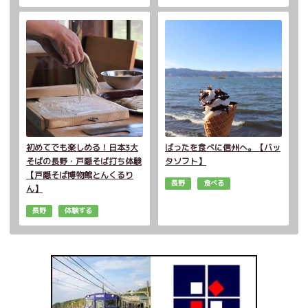
初めてでも楽しめる！日本3大
ばったを食べに信州へ。【バッ
そばの長野・戸隠そば打ち体験
タソフト】
【戸隠そば博物館とんくるり
長野
食べる
ん】
長野
体験する