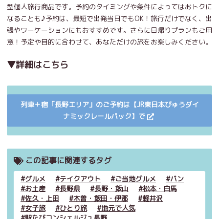
型個人旅行商品です。予約のタイミングや条件によってはおトクに
なることも♪予約は、最短で出発当日でもOK！旅行だけでなく、出
張やワーケーションにもおすすめです。さらに日帰りプランもご用
意！予定や目的に合わせて、あなただけの旅をお楽しみください。
▼詳細はこちら
列車＋宿「長野エリア」のご予約は【JR東日本びゅうダイ
ナミックレールパック】で
この記事に関連するタグ
グルメ
テイクアウト
ご当地グルメ
パン
お土産
長野県
長野・飯山
松本・白馬
佐久・上田
木曽・飯田・伊那
軽井沢
女子旅
ひとり旅
地元で人気
駅たびコンシェルジュ長野