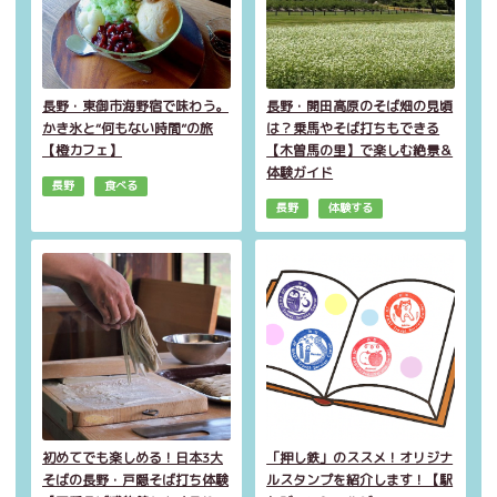
長野・東御市海野宿で味わう。
長野・開田高原のそば畑の見頃
かき氷と“何もない時間”の旅
は？乗馬やそば打ちもできる
【橙カフェ】
【木曽馬の里】で楽しむ絶景＆
体験ガイド
長野
食べる
長野
体験する
初めてでも楽しめる！日本3大
「押し鉄」のススメ！オリジナ
そばの長野・戸隠そば打ち体験
ルスタンプを紹介します！【駅