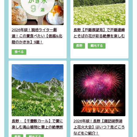
2026年版！現地ライター厳
長野【戸隠展望苑】で戸隠連峰
選！この夏食べたい【信越&北
とそばの花が彩る絶景を楽しむ
陸のかき氷】9選！
長野
観光する
食べる
長野・【千畳敷カール】で夏に
2026年版！長野【諏訪湖祭湖
楽しむ高山植物と雲上の絶景旅
上花火大会】はいつ？見どころ
などをご紹介！
長野
観光する