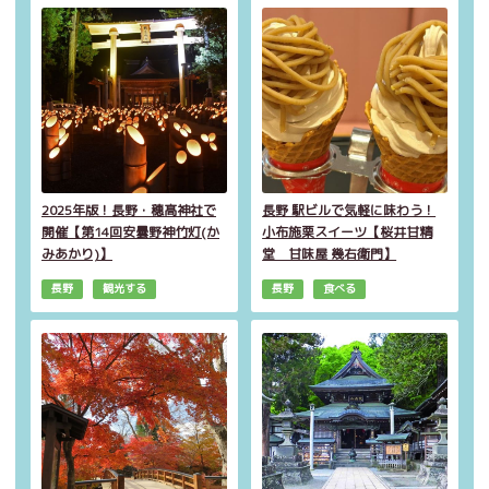
2025年版！長野・穗髙神社で
長野 駅ビルで気軽に味わう！
開催【第14回安曇野神竹灯(か
小布施栗スイーツ【桜井甘精
みあかり)】
堂 甘味屋 幾右衛門】
長野
観光する
長野
食べる