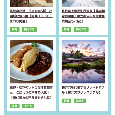
長野県小諸 日本100名城 小
長野県上田市別所温泉【北向観
諸城址懐古園【紅葉（もみじ）
音御開帳】限定御朱印や厄除身
まつり開催】
代観音もご紹介
長野
観光する
長野
観光する
長野・松本のレトロな洋食屋さ
軽井沢を代表するリゾートホテ
ん こだわりの料理で人気！
ル【軽井沢プリンスホテル】
【時代遅れの洋食屋おきな堂】
長野
泊まる
長野
食べる