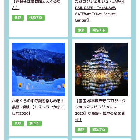
【戸隠そば博物館とんくるり
たびコンシェルジュ・JAPAN
ん】
RAIL CAFE・TAKANAWA
GATEWAY Travel Service
長野
体験する
Center】
東京
観光する
かまくらの中で鍋を楽しめる！
【国宝 松本城天守 プロジェク
長野・飯山【レストランかまく
ションマッピング 2025-
ら村2026】
2026】が長野・松本の冬を彩
る！
長野
食べる
長野
観光する