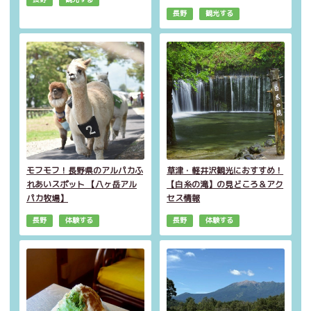
長野
観光する
モフモフ！長野県のアルパカふ
草津・軽井沢観光におすすめ！
れあいスポット 【八ヶ岳アル
【白糸の滝】の見どころ＆アク
パカ牧場】
セス情報
長野
体験する
長野
体験する