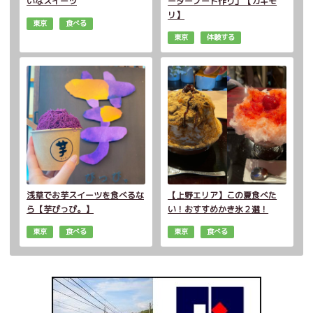
いなスイーツ
ーダーノート作り」【カキモ
リ】
東京
食べる
東京
体験する
浅草でお芋スイーツを食べるな
【上野エリア】この夏食べた
ら【芋ぴっぴ。】
い！おすすめかき氷２選！
東京
食べる
東京
食べる