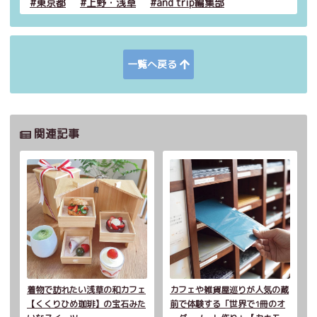
東京都
上野・浅草
and trip編集部
一覧へ戻る
関連記事
着物で訪れたい浅草の和カフェ
カフェや雑貨屋巡りが人気の蔵
【くくりひめ珈琲】の宝石みた
前で体験する「世界で1冊のオ