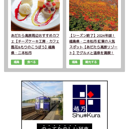
あだたら高原周辺おすすめカフ
【シーズン終了】2024年版！
ェ【チーズケーキ工房・カフェ
福島県・二本松市 紅葉の人気
風花&もりのこうぼう】福島
スポット【あだたら高原リゾー
県・二本松市
ト】でグルメと温泉を満喫！
福島
食べる
福島
観光する