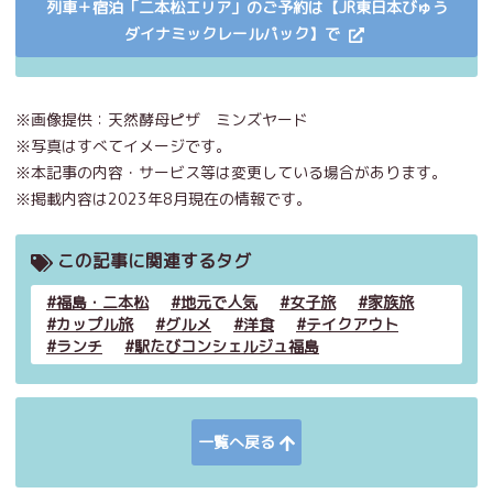
列車＋宿泊「二本松エリア」のご予約は【JR東日本びゅう
ダイナミックレールパック】で
※画像提供：天然酵母ピザ ミンズヤード
※写真はすべてイメージです。
※本記事の内容・サービス等は変更している場合があります。
※掲載内容は2023年8月現在の情報です。
この記事に関連するタグ
福島・二本松
地元で人気
女子旅
家族旅
カップル旅
グルメ
洋食
テイクアウト
ランチ
駅たびコンシェルジュ福島
一覧へ戻る