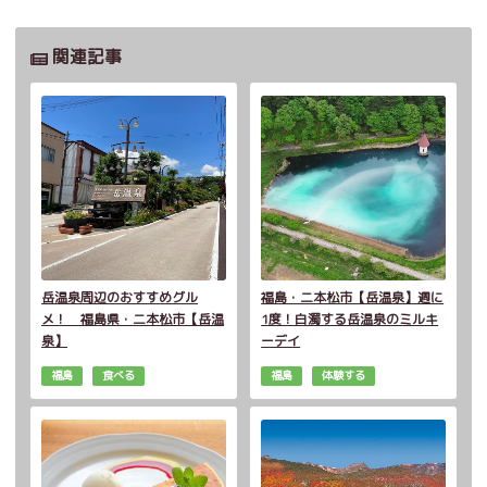
関連記事
岳温泉周辺のおすすめグル
福島・二本松市【岳温泉】週に
メ！ 福島県・二本松市【岳温
1度！白濁する岳温泉のミルキ
泉】
ーデイ
福島
食べる
福島
体験する