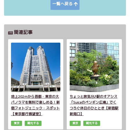
一覧へ戻る
関連記事
地上202ｍから首都・東京の大
ちょっと旅気分♪駅のオアシス
パノラマを無料で楽しめる！新
「Suicaのペンギン広場」でく
宿フォトジェニック・スポット
つろぐ休日のひととき【新宿駅
【東京都庁展望室】
新南口】
東京
観光する
東京
観光する