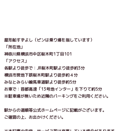
屋形船すずよし（ピンは乗り場を指しています）
「所在地」
神奈川県横浜市中区桜木町1丁目101
「アクセス」
各駅より徒歩で：
JR
桜木町駅より徒歩約
3
分
横浜市営地下鉄桜木町駅より徒歩約４分
みなとみらい線馬車道駅より徒歩約
5
分
お車で：首都高速「
13
号地インター」を下りて約
5
分
※駐車場が無いため近隣のパーキングをご利用ください。
駅からの道順等公式ホームページに記載がございます。
ご確認の上、お出かけください。