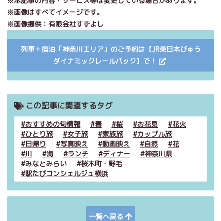
※本記事の内容・サービス等は変更している場合があります。
※画像はすべてイメージです。
※画像提供：有限会社すずよし
列車＋宿泊「神奈川エリア」のご予約は【JR東日本びゅう
ダイナミックレールパック】で！
この記事に関連するタグ
おすすめの旬情報
春
桜
お花見
花火
ひとり旅
女子旅
家族旅
カップル旅
日帰り
写真映え
動画映え
自然
花
川
海
ランチ
ディナー
神奈川県
みなとみらい
桜木町・野毛
駅たびコンシェルジュ横浜
一覧へ戻る