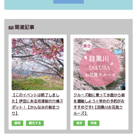
関連記事
【このイベントは終了しまし
クルーズ船に乗って水面から桜
た】伊豆にある河津桜の穴場ス
を堪能しよう‼早めの予約がお
ポット！【かんなみの桜まつ
すすめです!!【目黒川お花見ク
り】
ルーズ】
静岡
観光する
東京
特集