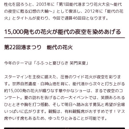
性化を図ろうと、2003年に「第1回能代港まつり花火大会～能代
の夜空に甦る幻想の大輪～」として復活し、2012年に「能代の花
火」とタイトルが変わり、今回で通算46回目となります。
15,000発もの花火が能代の夜空を染めあげる
第22回港まつり 能代の花火
今年のテーマは「ふふっと夏びらき 笑門来夏」
スターマインを主役に据えた、圧巻のワイド花火が夜空を彩りま
す。世界自然遺産・白神山地を背に、能代港から次々と打ち上がる
約15,000発の花火が織りなす華やかなショーは、まるで夜空のコ
ンサート。夏の訪れを告げるこの一大イベントでは、笑顔あふれる
ひとときや胸を打つ感動、そして明日へ踏み出す勇気と希望が会場
いっぱいに広がります。観覧は、有料観覧席がおすすめです！マス
席やいす席もあるため、ゆったりとみることが可能です。