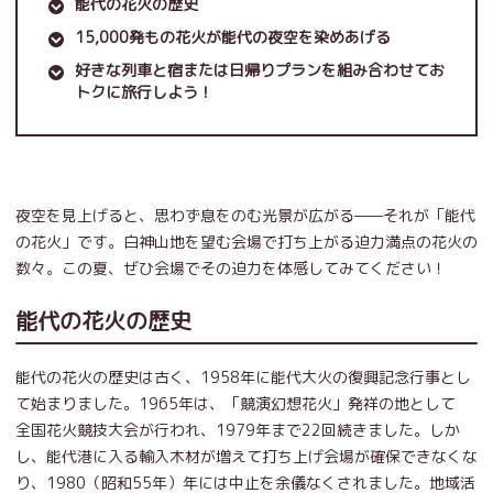
能代の花火の歴史
15,000発もの花火が能代の夜空を染めあげる
好きな列車と宿または日帰りプランを組み合わせてお
トクに旅行しよう！
夜空を見上げると、思わず息をのむ光景が広がる——それが「能代
の花火」です。白神山地を望む会場で打ち上がる迫力満点の花火の
数々。この夏、ぜひ会場でその迫力を体感してみてください！
能代の花火の歴史
能代の花火の歴史は古く、1958年に能代大火の復興記念行事とし
て始まりました。1965年は、「競演幻想花火」発祥の地として
全国花火競技大会が行われ、1979年まで22回続きました。しか
し、能代港に入る輸入木材が増えて打ち上げ会場が確保できなくな
り、1980（昭和55年）年には中止を余儀なくされました。地域活