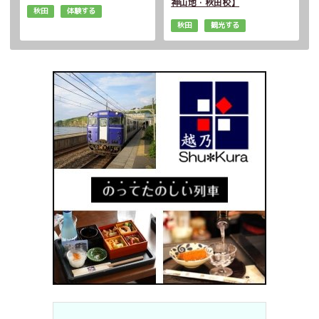
神山地・秋田校】
秋田
体験する
秋田
観光する