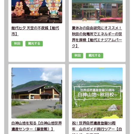
能代七夕 天空の不夜城【能代
夏休みの自由研究にオススメ！
市】
秋田の発電所でエネルギーの世
界を探検【能代エナジアムパー
秋田
観光する
ク】
秋田
観光する
白神山地を知る【白神山地世界
祝！世界自然遺産登録30周
遺産センター（藤里館）】
年 山のガイド同行ツアー【白