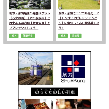
栃木・那須塩原の避暑スポット
栃木・那須でモンゴル気分！？
【乙女の滝】【木の俣渓谷】と
【モンゴリアビレッジ テンゲ
歴史ある湯治場【板室温泉】で
ル】に宿泊して非日常体験しよ
リフレッシュしよう！
う！
栃木
体験する
栃木
泊まる