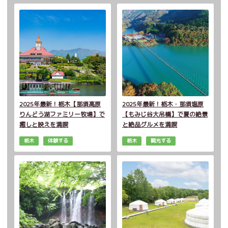
2025年最新！栃木【那須高原
2025年最新！栃木・那須塩原
りんどう湖ファミリー牧場】で
【もみじ谷大吊橋】で夏の絶景
癒しと映えを満喫
と絶品グルメを満喫
栃木
体験する
栃木
観光する