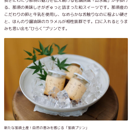
長きにわたり那須の魅力を伝え続ける老舗旅館「山水閣」が手掛け
る、那須の美味しさがぎゅっと詰まった和スイーツです。那須産の
こだわりの卵と牛乳を使用し、なめらかな舌触りなのに程よい硬さ
と、ほんのり醤油味のカラメルが相性抜群です。口に入れるとうま
みも思い出も”ひらく”プリンです。
新たな那須土産！自然の恵みを感じる「那須プリン」