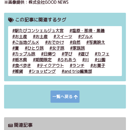
※画像提供：株式会社GOOD NEWS
この記事に関連するタグ
駅たびコンシェルジュ大宮
塩原・那須・黒磯
お土産
お土産
スイーツ
グルメ
ご当地グルメ
おでかけ
自然
写真映え
夏
ひとり旅
女子旅
家族旅
カップル旅
日帰り
学び
遊び
カフェ
栃木県
期間限定
ふれあう
川
公園
食べ歩き
テイクアウト
ランチ
お菓子
雑貨
ショッピング
and trip編集部
一覧へ戻る
関連記事