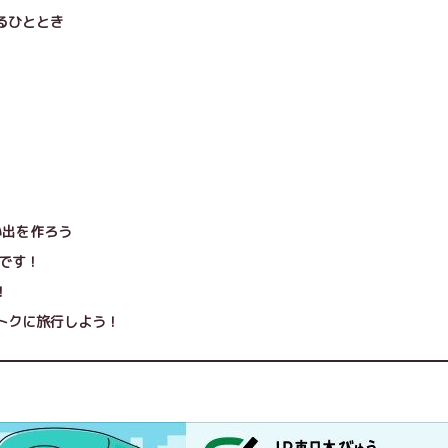
るひととき
い出を作ろう
めです！
！
トクに旅行しよう！