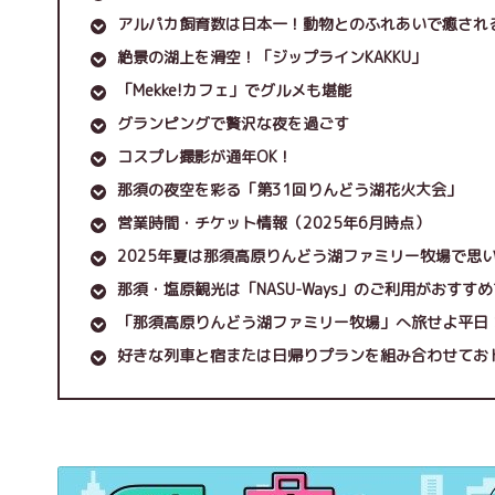
アルパカ飼育数は日本一！動物とのふれあいで癒され
絶景の湖上を滑空！「ジップラインKAKKU」
「Mekke!カフェ」でグルメも堪能
グランピングで贅沢な夜を過ごす
コスプレ撮影が通年OK！
那須の夜空を彩る「第31回りんどう湖花火大会」
営業時間・チケット情報（2025年6月時点）
2025年夏は那須高原りんどう湖ファミリー牧場で思
那須・塩原観光は「NASU-Ways」のご利用がおすす
「那須高原りんどう湖ファミリー牧場」へ旅せよ平日
好きな列車と宿または日帰りプランを組み合わせてお