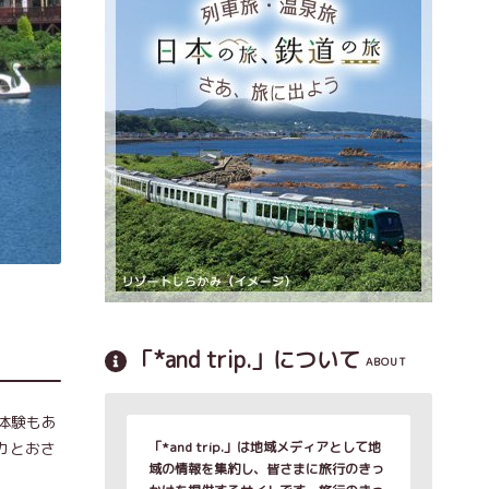
「*and trip.」について
ABOUT
体験もあ
カとおさ
「*and trip.」は地域メディアとして地
域の情報を集約し、皆さまに旅行のきっ