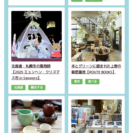
北海道・札幌冬の風物詩
本とグリーンに囲まれた上野の
【2025 ミュンヘン・クリスマ
秘密基地【ROUTE BOOKS】
ス市 in Sapporo】
東京
食べる
北海道
観光する