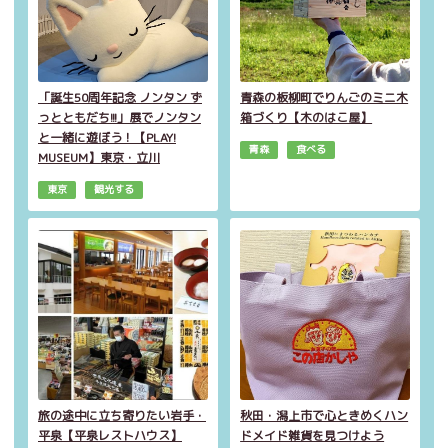
「誕生50周年記念 ノンタン ず
青森の板柳町でりんごのミニ木
っとともだち!!!」展でノンタン
箱づくり【木のはこ屋】
と一緒に遊ぼう！【PLAY!
青森
食べる
MUSEUM】東京・立川
東京
観光する
旅の途中に立ち寄りたい岩手・
秋田・潟上市で心ときめくハン
平泉【平泉レストハウス】
ドメイド雑貨を見つけよう