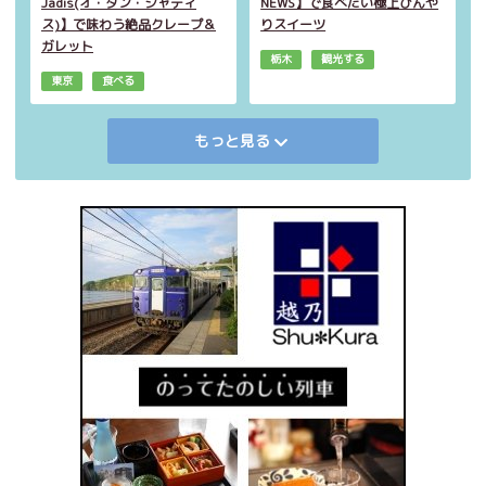
Jadis(オ・タン・ジャディ
NEWS】で食べたい極上ひんや
ス)】で味わう絶品クレープ＆
りスイーツ
ガレット
栃木
観光する
東京
食べる
もっと見る