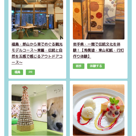
福島・郡山から車でめぐる観光
岩手県・一関で伝統文化を体
モデルコース～東編・伝統と自
験！【秀衡塗・東山和紙・行灯
然を五感で感じるアウトドアコ
作り体験】
ース～
岩手
体験する
福島
PR