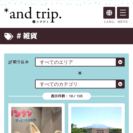
# 雑貨
絞り込み
表示件数：
18
/
103