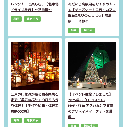
レンタカーで楽しむ、【北東北
あだたら高原周辺おすすめカフ
ドライブ旅行】～秋田編～
ェ【チーズケーキ工房・カフェ
風花&もりのこうぼう】福島
秋田
観光する
県・二本松市
福島
食べる
江戸の町並みが残る青森県黒石
【イベントは終了しました】
市で「黒石ねぷた」の灯ろう作
2025年も【CHRISTMAS
り体験！【手作り雑貨・体験工
MARKET in アスパム】で青森
房IRODORI】
のクリスマスマーケットを満
喫！
青森
体験する
青森
観光する