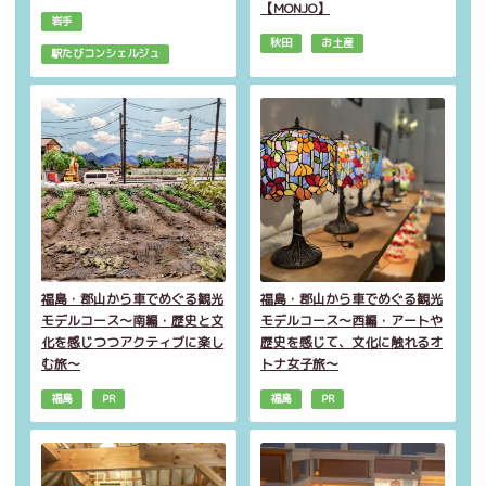
【MONJO】
岩手
秋田
お土産
駅たびコンシェルジュ
福島・郡山から車でめぐる観光
福島・郡山から車でめぐる観光
モデルコース～南編・歴史と文
モデルコース～西編・アートや
化を感じつつアクティブに楽し
歴史を感じて、文化に触れるオ
む旅～
トナ女子旅～
福島
PR
福島
PR