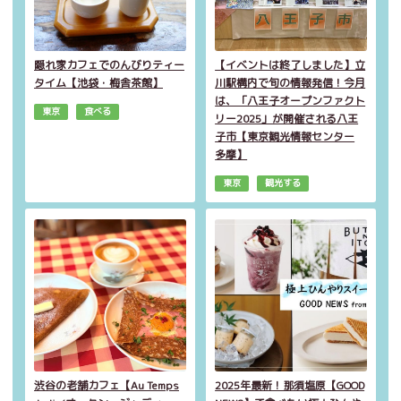
隠れ家カフェでのんびりティー
【イベントは終了しました】立
タイム【池袋・梅舎茶館】
川駅構内で旬の情報発信！今月
は、「八王子オープンファクト
東京
食べる
リー2025」が開催される八王
子市【東京観光情報センター
多摩】
東京
観光する
渋谷の老舗カフェ【Au Temps
2025年最新！那須塩原【GOOD