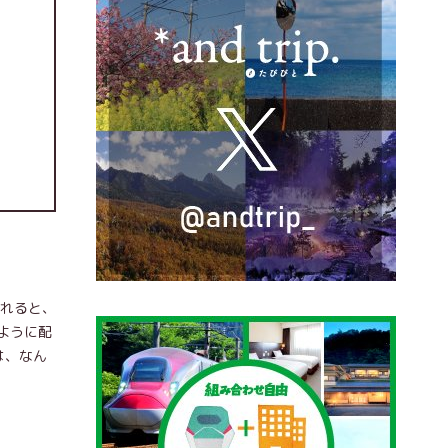
入れると、
ように配
は、なん