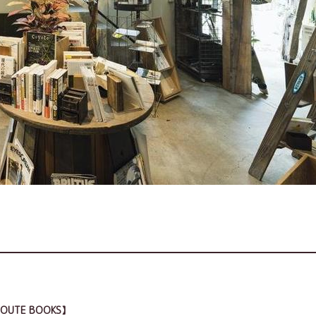
）
TE BOOKS】