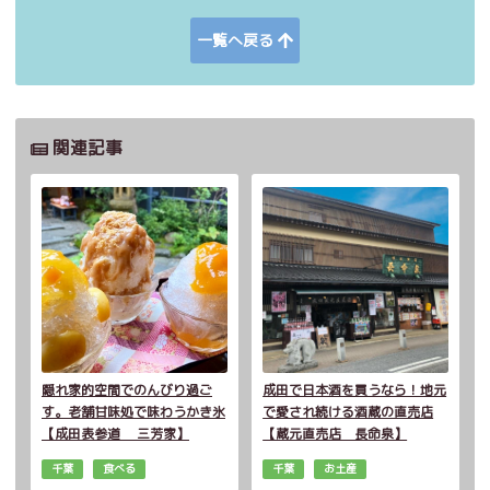
一覧へ戻る
関連記事
隠れ家的空間でのんびり過ご
成田で日本酒を買うなら！地元
す。老舗甘味処で味わうかき氷
で愛され続ける酒蔵の直売店
【成田表参道 三芳家】
【蔵元直売店 長命泉】
千葉
食べる
千葉
お土産