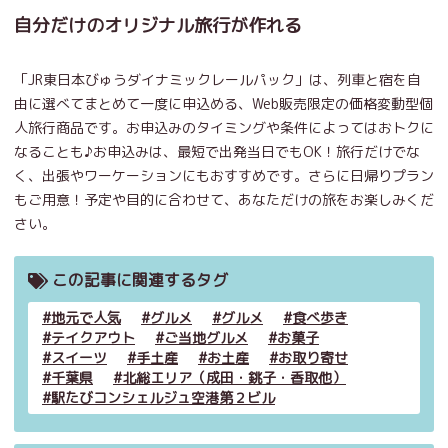
自分だけのオリジナル旅行が作れる
「JR東日本びゅうダイナミックレールパック」は、列車と宿を自
由に選べてまとめて一度に申込める、Web販売限定の価格変動型個
人旅行商品です。お申込みのタイミングや条件によってはおトクに
なることも♪お申込みは、最短で出発当日でもOK！旅行だけでな
く、出張やワーケーションにもおすすめです。さらに日帰りプラン
もご用意！予定や目的に合わせて、あなただけの旅をお楽しみくだ
さい。
この記事に関連するタグ
地元で人気
グルメ
グルメ
食べ歩き
テイクアウト
ご当地グルメ
お菓子
スイーツ
手土産
お土産
お取り寄せ
千葉県
北総エリア（成田・銚子・香取他）
駅たびコンシェルジュ空港第２ビル