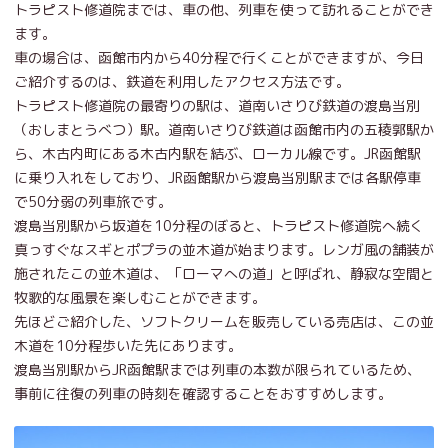
トラピスト修道院までは、車の他、列車を使って訪れることができ
ます。
車の場合は、函館市内から40分程で行くことができますが、今日
ご紹介するのは、鉄道を利用したアクセス方法です。
トラピスト修道院の最寄りの駅は、道南いさりび鉄道の渡島当別
（おしまとうべつ）駅。道南いさりび鉄道は函館市内の五稜郭駅か
ら、木古内町にある木古内駅を結ぶ、ローカル線です。JR函館駅
に乗り入れをしており、JR函館駅から渡島当別駅までは各駅停車
で50分弱の列車旅です。
渡島当別駅から坂道を10分程のぼると、トラピスト修道院へ続く
真っすぐなスギとポプラの並木道が始まります。レンガ風の舗装が
施されたこの並木道は、「ローマへの道」と呼ばれ、静寂な空間と
牧歌的な風景を楽しむことができます。
先ほどご紹介した、ソフトクリームを販売している売店は、この並
木道を10分程歩いた先にあります。
渡島当別駅からJR函館駅までは列車の本数が限られているため、
事前に往復の列車の時刻を確認することをおすすめします。