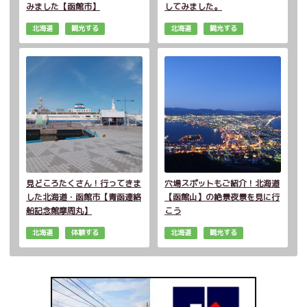
みました【函館市】
してみました。
北海道
観光する
北海道
観光する
見どころたくさん！行ってきま
穴場スポットもご紹介！北海道
した北海道・函館市【青函連絡
【函館山】の絶景夜景を見に行
船記念館摩周丸】
こう
北海道
体験する
北海道
観光する