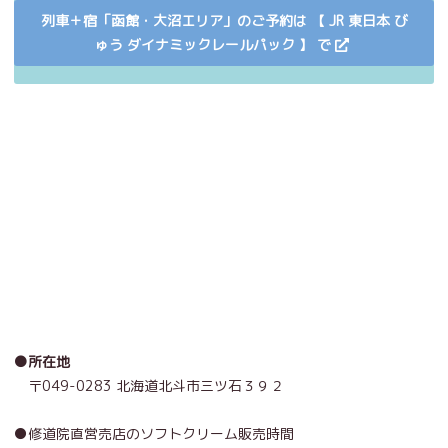
列車＋宿「函館・大沼エリア」のご予約は 【 JR 東日本 び
ゅう ダイナミックレールパック 】 で
●所在地
〒049-0283 北海道北斗市三ツ石３９２
●修道院直営売店のソフトクリーム販売時間