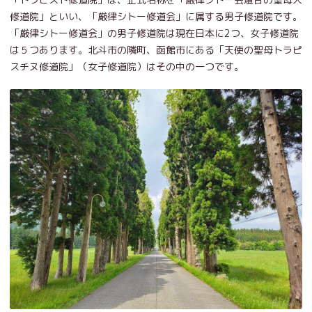
修道院」といい、「厳律シトー修道会」に属する男子修道院です。
「厳律シトー修道会」の男子修道院は現在日本に2つ、女子修道院
は５つあります。北斗市の隣町、函館市にある「天使の聖母トラピ
スチヌ修道院」（女子修道院）はその中の一つです。