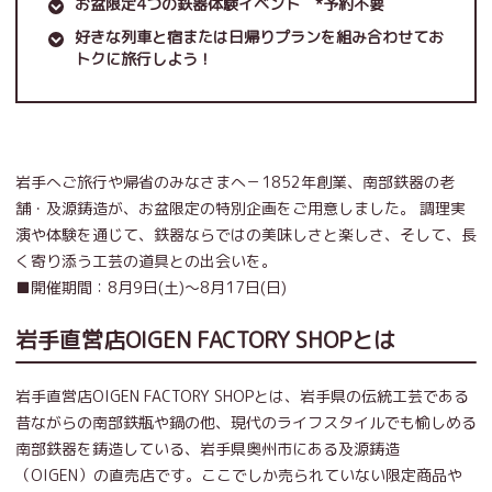
お盆限定4つの鉄器体験イベント *予約不要
好きな列車と宿または日帰りプランを組み合わせてお
トクに旅行しよう！
岩手へご旅行や帰省のみなさまへ－1852年創業、南部鉄器の老
舗・及源鋳造が、お盆限定の特別企画をご用意しました。 調理実
演や体験を通じて、鉄器ならではの美味しさと楽しさ、そして、長
く寄り添う工芸の道具との出会いを。
■開催期間：8月9日(土)～8月17日(日)
岩手直営店OIGEN FACTORY SHOPとは
岩手直営店OIGEN FACTORY SHOPとは、岩手県の伝統工芸である
昔ながらの南部鉄瓶や鍋の他、現代のライフスタイルでも愉しめる
南部鉄器を鋳造している、岩手県奥州市にある及源鋳造
（OIGEN）の直売店です。ここでしか売られていない限定商品や