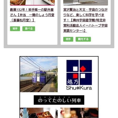
創業132年！岩手唯一の駅弁屋
宮沢賢治と天文・宇宙のつなが
さん【弁当 一関のしょう月堂
りなど、楽しく科学を学べま
（斎藤松月堂）】
す！【奥州宇宙遊学館(特定非
営利活動法人イーハトーブ宇宙
岩手
食べる
実践センター)】
岩手
観光する