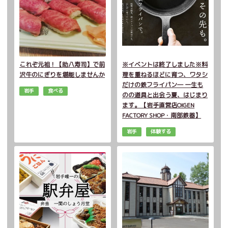
これぞ元祖！【助八寿司】で前
※イベントは終了しました※料
沢牛のにぎりを堪能しませんか
理を重ねるほどに育つ、ワタシ
だけの鉄フライパン― 一生も
岩手
食べる
のの道具と出会う夏、はじまり
ます。【岩手直営店OIGEN
FACTORY SHOP・南部鉄器】
岩手
体験する