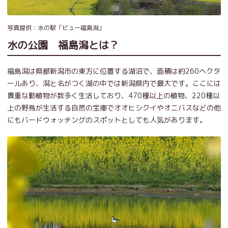
写真提供：水の駅「ビュー福島潟」
水の公園 福島潟とは？
福島潟は県都新潟市の東方に位置する湖沼で、面積は約260ヘクタ
ールあり、潟と名がつく湖の中では新潟県内で最大です。ここには
貴重な動植物が数多く生活しており、470種以上の植物、220種以
上の野鳥が生活する自然の宝庫でオオヒシクイやオニバスなどの他
にもバードウォッチングのスポットとしても人気があります。