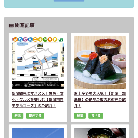
関連記事
新潟観光にオススメ！景色・文
お土産でも大人気！【新潟 加
化・グルメを楽しむ【新潟市内
島屋】の絶品ご飯のお供をご紹
モデルコース】のご紹介！
介！
新潟
観光する
新潟
食べる