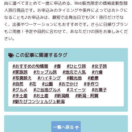
由に選べてまとめて一度に申込める、Web販売限定の価格変動型個
人旅行商品です。お申込みのタイミングや条件によってはおトクに
なることも♪お申込みは、最短で出発当日でもOK！旅行だけでな
く、出張やワーケーションにもおすすめです。さらに日帰りプラン
もご用意！予定や目的に合わせて、あなただけの旅をお楽しみくだ
さい。
この記事に関連するタグ
おすすめの旬情報
春
ひとり旅
女子旅
家族旅
カップル旅
地元で人気
穴場
写真映え
ハイキング
観光地
絶景
自然
花
公園
おでかけ
手作り
グルメ
ご当地グルメ
スイーツ
お菓子
手土産
お土産
新潟県
新潟・阿賀
駅たびコンシェルジュ新潟
一覧へ戻る