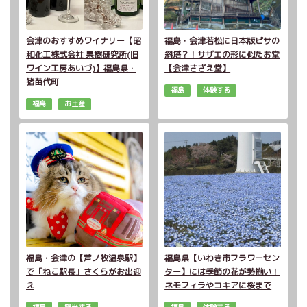
会津のおすすめワイナリー【昭
福島・会津若松に日本版ピサの
和化工株式会社 果樹研究所(旧
斜塔？！サザエの形に似たお堂
ワイン工房あいづ)】福島県・
【会津さざえ堂】
猪苗代町
福島
体験する
福島
お土産
福島・会津の【芦ノ牧温泉駅】
福島県【いわき市フラワーセン
で「ねこ駅長」さくらがお出迎
ター】には季節の花が勢揃い！
え
ネモフィラやコキアに桜まで