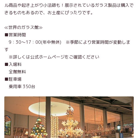
ル商品や起き上がり小法師も！展示されているガラス製品は購入で
きるものもあるので、お土産にぴったりです。
≪世界のガラス館≫
■営業時間
9：30～17：00(年中無休) ※季節により営業時間が変動しま
す
※詳しくは公式ホームページをご確認ください
■入場料
全館無料
■駐車場
乗用車 350台