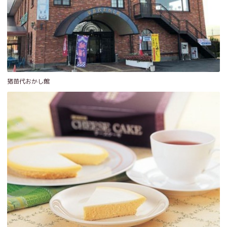
猪苗代おかし館