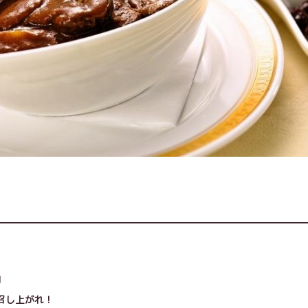
」
召し上がれ！