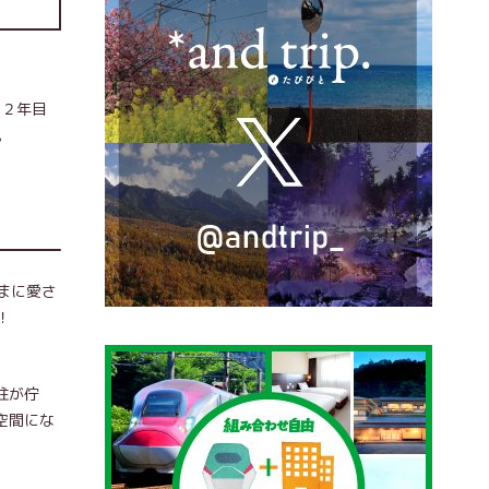
２２年目
。
まに愛さ
！
柱が佇
空間にな