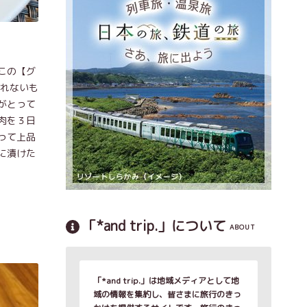
この【グ
られないも
がとって
肉を３日
って上品
に漬けた
「*and trip.」について
ABOUT
「*and trip.」は地域メディアとして地
域の情報を集約し、皆さまに旅行のきっ