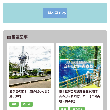
一覧へ戻る
関連記事
海が目の前！【海の駅わんど】
祝！世界自然遺産登録30周年
鰺ヶ沢町
山のガイド同行ツアー【白神山
地・青森校】
青森
お土産
青森
観光する