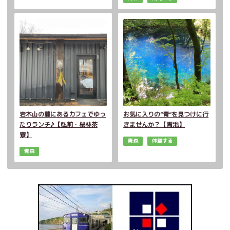
岩木山の麓にあるカフェでゆっ
お気に入りの”青”を見つけに行
たりランチ♪【弘前・桜林茶
きませんか？【青池】
寮】
青森
体験する
青森