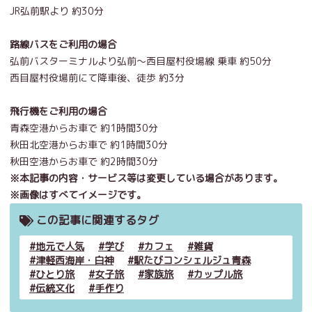
JR弘前駅より 約30分
路線バスをご利用の場合
弘前バスターミナルより弘前〜西目屋村役場線 乗車 約50分
西目屋村役場前にて降車後、徒歩 約3分
飛行機をご利用の場合
青森空港からお車で 約1時間30分
秋田北空港からお車で 約1時間30分
秋田空港からお車で 約2時間30分
※本記事の内容・サービス等は変更している場合があります。
※画像はすべてイメージです。
この記事に関連するタグ
地元で人気
学び
カフェ
雑貨
津軽西海岸・白神
駅たびコンシェルジュ青森
ひとり旅
女子旅
家族旅
カップル旅
伝統文化
手作り