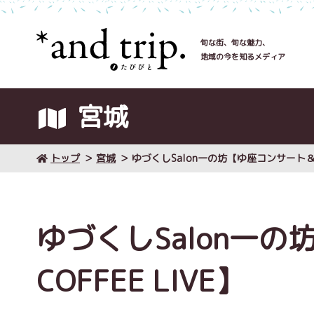
旬な街、旬な魅力、
地域の今を知るメディア
宮城
トップ
宮城
ゆづくしSalon一の坊【ゆ座コンサート＆CO
ゆづくしSalon一
COFFEE LIVE】