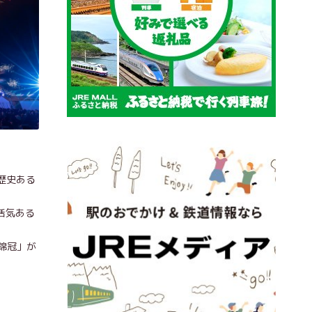
歴史ある
活気ある
錦冠」が