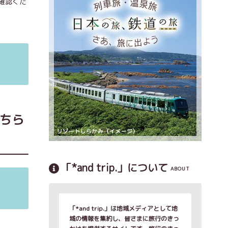
確認くだ
こちら
「*and trip.」について
ABOUT
「*and trip.」は地域メディアとして地
域の情報を集約し、皆さまに旅行のきっ