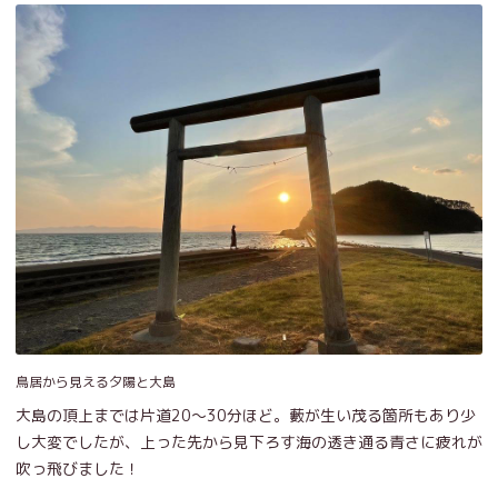
鳥居から見える夕陽と大島
大島の頂上までは片道20～30分ほど。藪が生い茂る箇所もあり少
し大変でしたが、上った先から見下ろす海の透き通る青さに疲れが
吹っ飛びました！