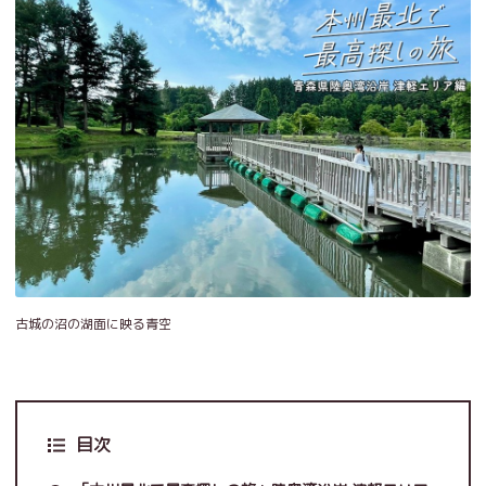
古城の沼の湖面に映る青空
目次