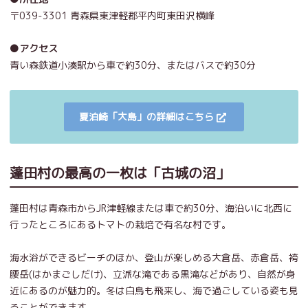
〒039-3301 青森県東津軽郡平内町東田沢横峰
●アクセス
青い森鉄道小湊駅から車で約30分、
またはバスで約30分
夏泊崎「大島」の詳細はこちら
蓬田村の最高の一枚は「古城の沼」
蓬田村は青森市からJR津軽線または車で約30分、海沿いに北西に
行ったところにあるトマトの栽培で有名な村です。
海水浴ができるビーチのほか、登山が楽しめる大倉岳、赤倉岳、袴
腰岳(はかまごしだけ)、立派な滝である黒滝などがあり、自然が身
近にあるのが魅力的。冬は白鳥も飛来し、海で過ごしている姿も見
ることができます。