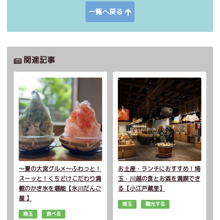
一覧へ戻る
関連記事
～夏の大宮グルメ～ふわっと！
お土産・ランチにおすすめ！埼
スーッと！くちどけこだわり満
玉・川越の食とお酒を満喫でき
載のかき氷を堪能【氷川だんご
る【小江戸蔵里】
屋 】
埼玉
観光する
埼玉
食べる