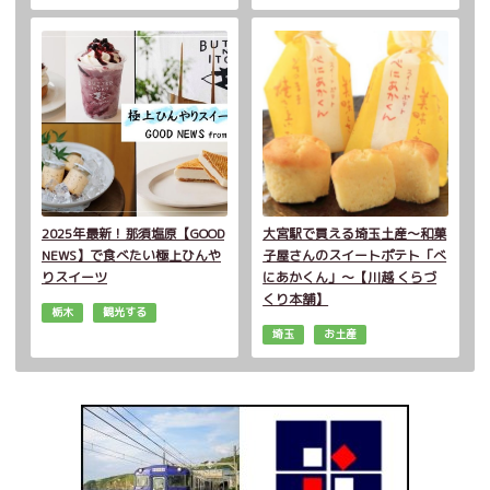
2025年最新！那須塩原【GOOD
大宮駅で買える埼玉土産～和菓
NEWS】で食べたい極上ひんや
子屋さんのスイートポテト「べ
りスイーツ
にあかくん」～【川越 くらづ
くり本舗】
栃木
観光する
埼玉
お土産