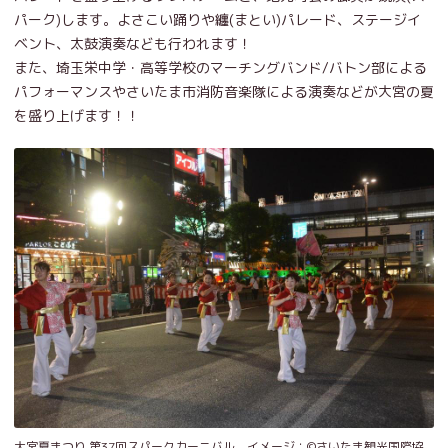
パーク)します。よさこい踊りや纏(まとい)パレード、ステージイ
ベント、太鼓演奏なども行われます！
また、埼玉栄中学・高等学校のマーチングバンド/バトン部による
パフォーマンスやさいたま市消防音楽隊による演奏などが大宮の夏
を盛り上げます！！
大宮夏まつり 第37回スパークカーニバル イメージ：©️さいたま観光国際協