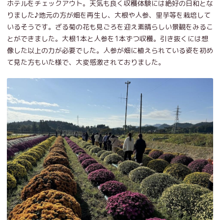
ホテルをチェックアウト。天気も良く収穫体験には絶好の日和とな
りました♪地元の方が畑を再生し、大根や人参、里芋等を栽培して
いるそうです。ざる菊の花も見ごろを迎え素晴らしい景観をみるこ
とができました。大根1本と人参を1本ずつ収穫。引き抜くには想
像した以上の力が必要でした。人参が畑に植えられている姿を初め
て見た方もいた様で、大変感激されておりました。