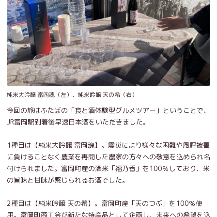
純米大吟醸 富岡魂（左）、純米吟醸 天の希（右）
今回の旅はふたばの「食と酒体験型グルメツアー」ということで、
JR富岡駅到着後早速日本酒をいただきました。
1種目は【純米大吟醸 富岡魂】。震災により様々な困難や風評被害
に負けることなく農業を再開した農家の方々への敬意を込められ名
付けられました。富岡町産の酒米「福乃香」を100％しており、米
の旨味と甘味が感じられるお酒でした。
2種目は【純米吟醸 天の希】。富岡町産「天のつぶ」を100％使
用。富岡町商工会が新たな特産品として企画し、未来への希望を込