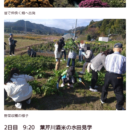
皆で仲良く畑へ出発
野菜収穫の様子
2日目 9:20 葉芹川酒米の水田見学