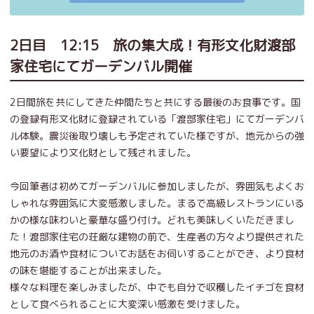
2日目 12:15 旅の集大成！有形文化財渡部
家住宅にてガーデンバル開催
2日間旅を共にしてきた仲間たちと共にする最後のお食事です。国
の登録有形文化財に登録されている「渡部家住宅」にてガーデンバ
ル体験。震災後取り壊しも予定されていた様ですが、地元からの強
い要望により文化財として残されました。
今回筆者は初めてガーデンバルに参加しましたが、雰囲気もよくお
しゃれな雰囲気に大変感激しました。まるで高級レストランにいる
かの様な味わいと豪華な盛り付け。どれも美味しくいただきまし
た！渡部家住宅の荘厳な建物の前で、生産者の方々より提供された
地元のお酒や食材についてお話をお伺いすることができ、より食材
の味を堪能することが出来ました。
様々な料理を楽しみましたが、中でも自分で収穫したイチゴを食材
として食べられることに大変深い感激を受けました。