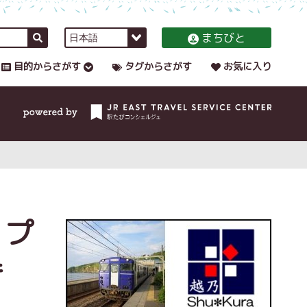
まちびと
目的からさがす
タグからさがす
お気に入り
 プ
き