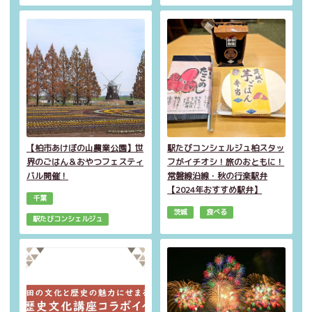
【柏市あけぼの山農業公園】世
駅たびコンシェルジュ柏スタッ
界のごはん＆おやつフェスティ
フがイチオシ！旅のおともに！
バル開催！
常磐線沿線・秋の行楽駅弁
【2024年おすすめ駅弁】
千葉
茨城
食べる
駅たびコンシェルジュ