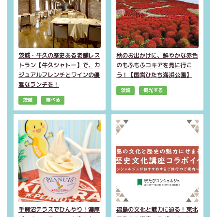
茨城・牛久の歴史ある老舗レス
秋のお出かけに、鮮やかな赤色
トラン【牛久シャトー】で、カ
のもふもふコキアを見に行こ
ジュアルフレンチとワインの優
う！【国営ひたち海浜公園】
雅なランチを！
茨城
観光する
茨城
食べる
手賀沼テラスでひんやり！濃厚
福島の文化と魅力に迫る！東北