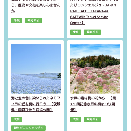
ら、歴史や文化を楽しみません
たびコンシェルジュ・JAPAN
か
RAIL CAFE・TAKANAWA
GATEWAY Travel Service
千葉
観光する
Center】
東京
観光する
海と空の色に染められたネモフ
水戸の春は梅の花から！【第
ィラの丘を見に行こう！【茨城
130回記念水戸の梅まつり開
県・国営ひたち海浜公園】
催】
茨城
茨城
観光する
駅たびコンシェルジュ