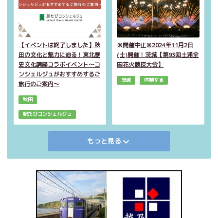
【イベントは終了しました】秋
※開催中止※2024年11月2日
田の文化と魅力に迫る！東北歴
(土)開催！茨城【第93回土浦全
史文化講座コラボイベント～コ
国花火競技大会】
ンシェルジュがおすすめするご
茨城
体験する
旅行のご案内～
秋田
駅たびコンシェルジュ
もっと見る