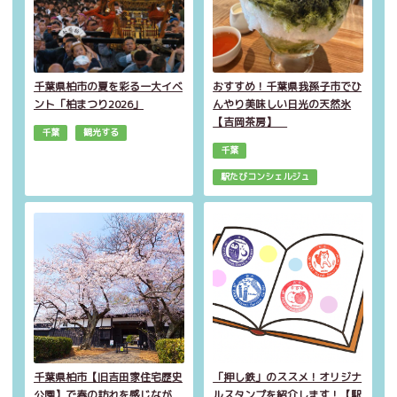
千葉県柏市の夏を彩る一大イベ
おすすめ！千葉県我孫子市でひ
ント「柏まつり2026」
んやり美味しい日光の天然氷
【吉岡茶房】
千葉
観光する
千葉
駅たびコンシェルジュ
千葉県柏市【旧吉田家住宅歴史
「押し鉄」のススメ！オリジナ
公園】で春の訪れを感じなが
ルスタンプを紹介します！【駅