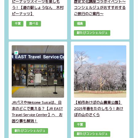
ピーナッツスイーツを楽しも
歴史文化講座コラボイベント～
う！【道の駅しょうなん 木村
コンシェルジュがおすすめする
ピーナッツ】
ご旅行のご案内～
千葉
食べる
福島
駅たびコンシェルジュ
JRパスやWelcome Suicaは、日
【柏市あけぼの山農業公園】
本のどこで買える？【JR EAST
2025年春をたのしもう！あけ
Travel Service Center】へ お
ぼの山のさくら
困り事も解消！
千葉
駅たびコンシェルジュ
駅たびコンシェルジュ