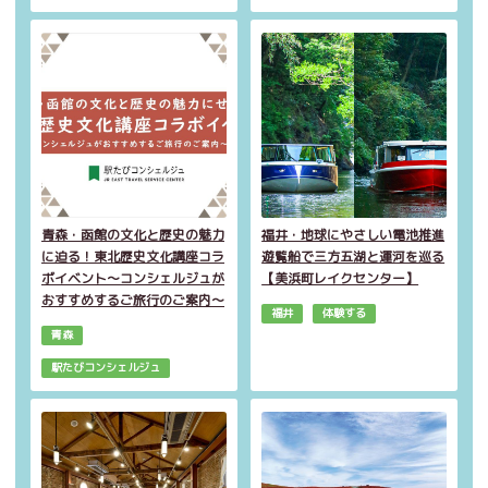
青森・函館の文化と歴史の魅力
福井・地球にやさしい電池推進
に迫る！東北歴史文化講座コラ
遊覧船で三方五湖と運河を巡る
ボイベント～コンシェルジュが
【美浜町レイクセンター】
おすすめするご旅行のご案内～
福井
体験する
青森
駅たびコンシェルジュ