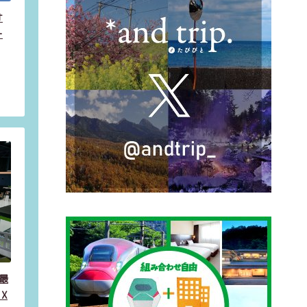
オ
ー
最
X