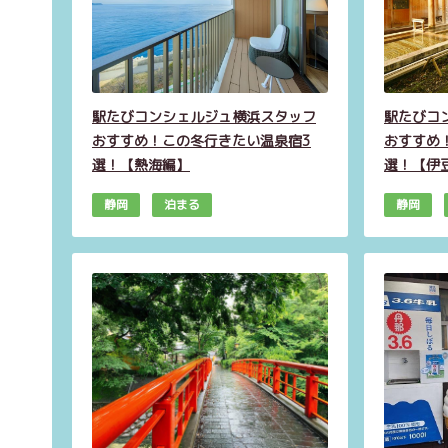
駅たびコンシェルジュ横浜スタッフ
駅たびコ
おすすめ！この冬行きたい温泉宿3
おすすめ
選！【熱海編】
選！【伊
静岡
泊まる
静岡