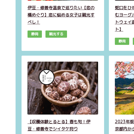
伊豆・修善寺温泉で巡りたい【恋の
蛇口をひ
橋めぐり】恋に悩める女子は観光す
むヨーグ
べし！
トウェイ
ト】
静岡
観光する
静岡
【収穫体験とるとる】春も旬！伊
2023
豆・修善寺でシイタケ狩り
京都内か