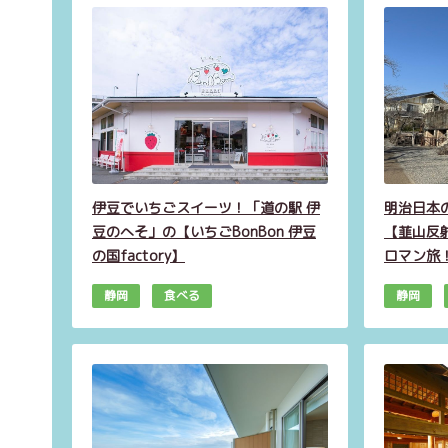
伊豆でいちごスイーツ！「道の駅 伊
明治日本
豆のへそ」の【いちごBonBon 伊豆
【韮山反
の国factory】
ロマン旅
静岡
食べる
静岡