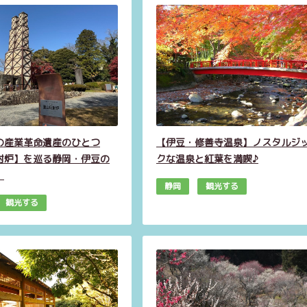
の産業革命遺産のひとつ
【伊豆・修善寺温泉】ノスタルジ
射炉】を巡る静岡・伊豆の
クな温泉と紅葉を満喫♪
！
静岡
観光する
観光する