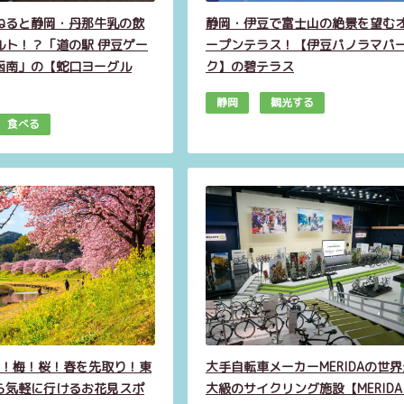
ねると静岡・丹那牛乳の飲
静岡・伊豆で富士山の絶景を望む
ルト！？「道の駅 伊豆ゲー
ープンテラス！【伊豆パノラマパ
函南」の【蛇口ヨーグル
ク】の碧テラス
静岡
観光する
食べる
年版！梅！桜！春を先取り！東
大手自転車メーカーMERIDAの世界
ら気軽に行けるお花見スポ
大級のサイクリング施設【MERIDA 