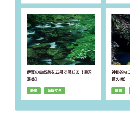
伊豆の自然美を五感で感じる【滑沢
神秘的な
渓谷】
蓮の滝】
静岡
体験する
静岡