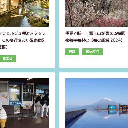
ンシェルジュ横浜スタッフ
伊豆で唯一！富士山が見える梅園
！この冬行きたい温泉宿3
修善寺梅林の【梅の鑑賞 2024】
豆編】
静岡
観光する
泊まる