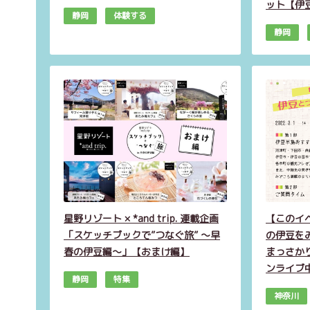
ット【伊
静岡
体験する
静岡
星野リゾート × *and trip. 連載企画
【このイ
「スケッチブックで”つなぐ旅” ～早
の伊豆を
春の伊豆編～」【おまけ編】
まっさか
ンライブ
静岡
特集
神奈川