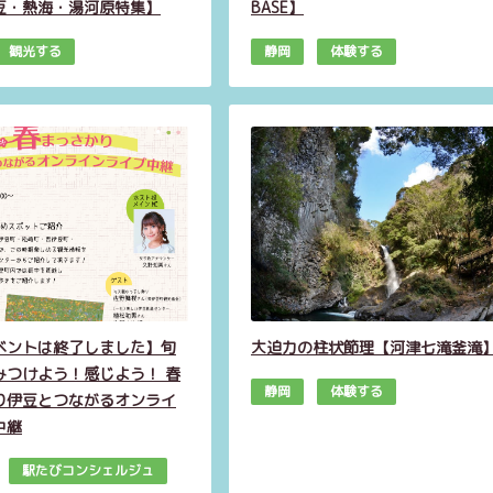
豆・熱海・湯河原特集】
BASE】
観光する
静岡
体験する
ベントは終了しました】旬
大迫力の柱状節理【河津七滝釜滝
みつけよう！感じよう！ 春
静岡
体験する
り伊豆とつながるオンライ
中継
駅たびコンシェルジュ