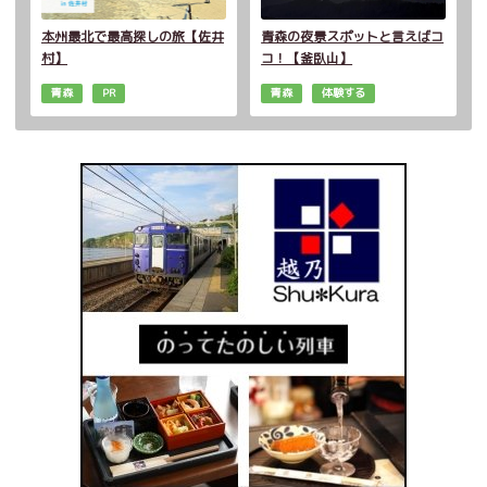
本州最北で最高探しの旅【佐井
青森の夜景スポットと言えばコ
村】
コ！【釜臥山】
青森
PR
青森
体験する