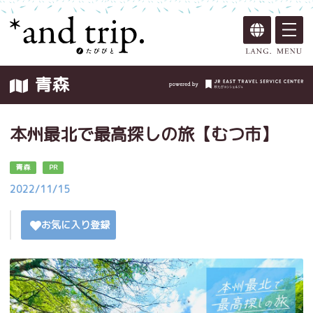
青森
本州最北で最高探しの旅【むつ市】
青森
PR
2022/11/15
お気に入り登録