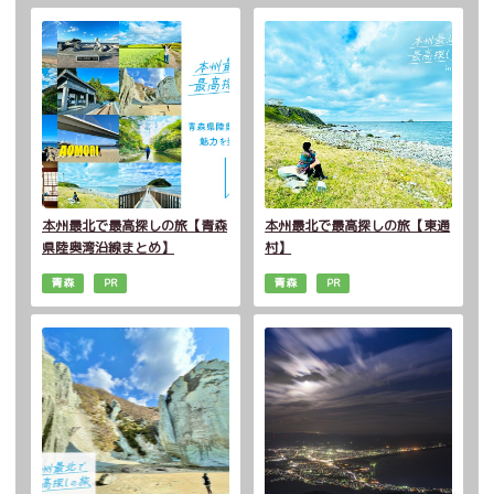
本州最北で最高探しの旅【青森
本州最北で最高探しの旅【東通
県陸奥湾沿線まとめ】
村】
青森
PR
青森
PR