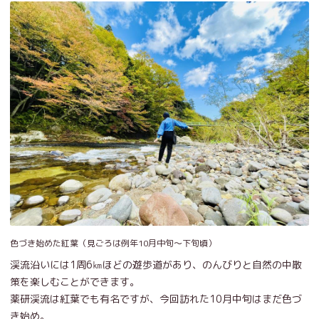
色づき始めた紅葉（見ごろは例年10月中旬～下旬頃）
渓流沿いには1周6㎞ほどの遊歩道があり、のんびりと自然の中散
策を楽しむことができます。
薬研渓流は紅葉でも有名ですが、今回訪れた10月中旬はまだ色づ
き始め。