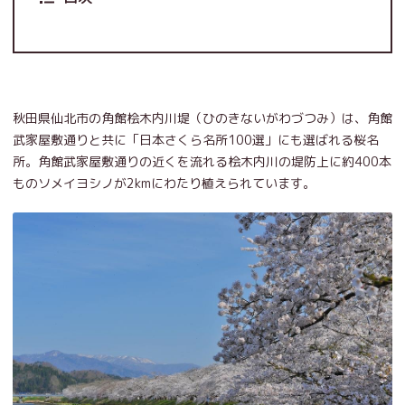
秋田県仙北市の角館桧木内川堤（ひのきないがわづつみ）は、角館
武家屋敷通りと共に「日本さくら名所100選」にも選ばれる桜名
所。角館武家屋敷通りの近くを流れる桧木内川の堤防上に約400本
ものソメイヨシノが2kmにわたり植えられています。