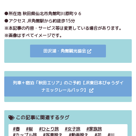
●所在地 秋田県仙北市角館町川原町９６
●アクセス JR角館駅から約徒歩15分
※本記事の内容・サービス等は変更している場合があります。
※画像はすべてイメージです。
田沢湖・角館観光協会
列車＋宿泊「秋田エリア」のご予約【JR東日本びゅうダイ
ナミックレールパック】
この記事に関連するタグ
春
桜
ひとり旅
女子旅
家族旅
カップル旅
写真映え
動画映え
花
川