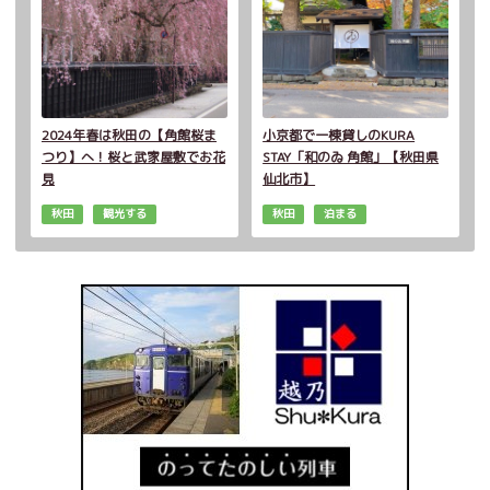
2024年春は秋田の【角館桜ま
小京都で一棟貸しのKURA
つり】へ！桜と武家屋敷でお花
STAY「和のゐ 角館」【秋田県
見
仙北市】
秋田
観光する
秋田
泊まる