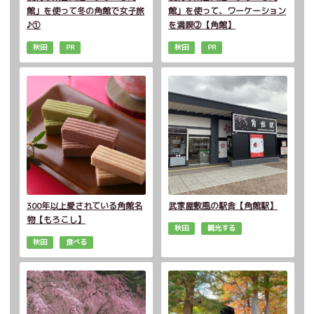
館」を使って冬の角館で女子旅
館」を使って、ワーケーション
♪①
を満喫②【角館】
秋田
PR
秋田
PR
300年以上愛されている角館名
武家屋敷風の駅舎【角館駅】
物【もろこし】
秋田
観光する
秋田
食べる