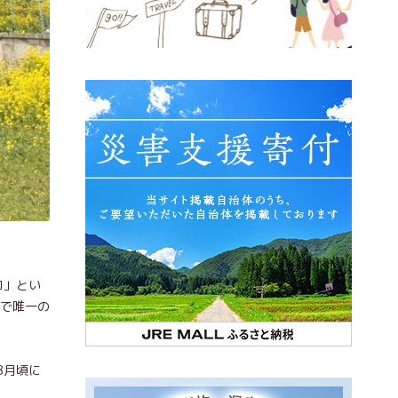
コ」とい
国で唯一の
8月頃に