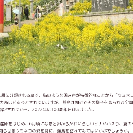
モメ属に分類される鳥で、猫のような鳴き声が特徴的なことから「ウミネ
0カ所ほどあるとされていますが、蕪島は間近でその様子を見られる全
定されてから、2022年に100周年を迎えました。
に産卵をはじめ、6月頃になると卵からかわいらしいヒナがかえり、夏の
知らせるウミネコの姿を見に、蕪島を訪れてみてはいかがでしょうか。