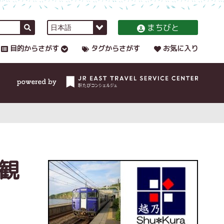
まちびと
目的からさがす
タグからさがす
お気に入り
観