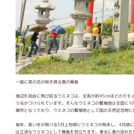
一面に菜の花が咲き誇る春の蕪島
海辺を自由に飛び回るウミネコは、全長が約45cmほどのカ
う名がつけられています。そんなウミネコの繁殖地は全国に1
場所となっており、ウミネコの繁殖地として国の天然記念物に指
毎年、長い冬が明ける3月上旬頃にウミネコが飛来し、4月頃
は立派なウミネコとして蕪島を旅立ちます。東北に春の訪れを