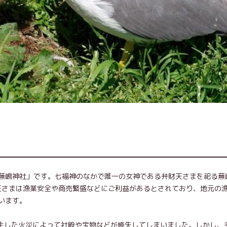
蕪嶋神社」です。七福神のなかで唯一の女神である弁財天さまを祀る蕪
財天さまは漁業安全や商売繁盛などにご利益があるとされており、地元の
います。
発生した火災によって社殿や宝物などが焼失してしまいました。しかし、