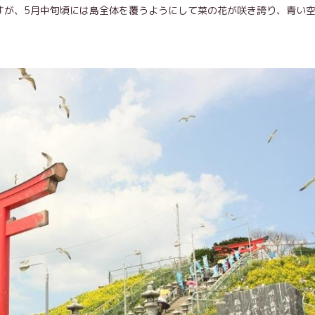
島ですが、5月中旬頃には島全体を覆うようにして菜の花が咲き誇り、青い