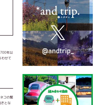
700年以
あわせて
ミネコの繁
続きとな