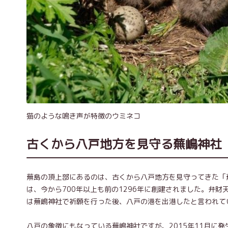
猫のような鳴き声が特徴のウミネコ
古くから八戸地方を見守る蕪嶋神社
蕪島の頂上部にあるのは、古くから八戸地方を見守ってきた「
は、今から700年以上も前の1296年に創建されました。弁
は蕪嶋神社で祈願を行った後、八戸の港を出港したと言われて
八戸の象徴にもなっている蕪嶋神社ですが、2015年11月に