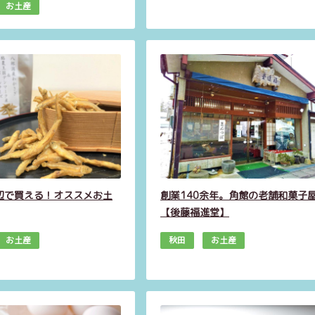
お土産
辺で買える！オススメお土
創業140余年。角館の老舗和菓子
【後藤福進堂】
お土産
秋田
お土産