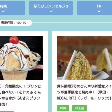
特集
駅たびコンシェルジュ
PR
表示件数：
10
/
10
田・角館観光に！ プリンと
賞味期限3分のひんやり新感覚スイ
方食べたい！を叶える ふん
ツが夏季限定で発売中！【秋田・
ンかき氷が【あきたプリン
REGAL RITZ（レガール・リッツ)
発売！
秋田
お土産