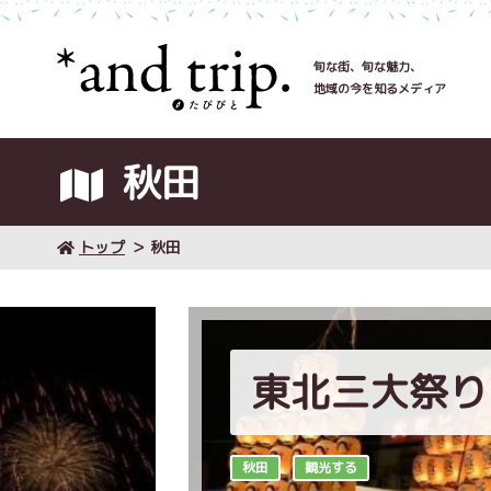
旬な街、旬な魅力、
地域の今を知るメディア
秋田
トップ
秋田
東北三大祭り
秋田
観光する