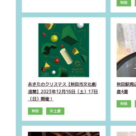
秋田
あきたのクリスマス【秋田市文化創
秋田駅周
造館】2023年12月16日（土）17日
産4選
（日）開催！
秋田
秋田
お土産