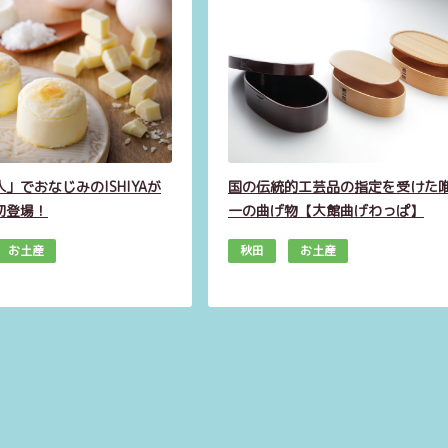
」でおなじみのISHIYAが
国の伝統的工芸品の指定を受けた
初登場！
一の曲げ物【大館曲げわっぱ】
お土産
秋田
お土産