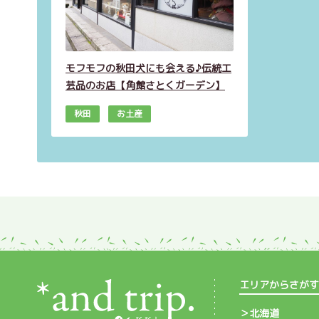
モフモフの秋田犬にも会える♪伝統工
芸品のお店【角館さとくガーデン】
秋田
お土産
エリアからさがす
北海道