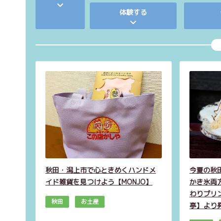
体験する
秋田・潟上市で心ときめくハンドメ
今夏の秋
イド雑貨を見つけよう【MONJO】
かき氷両
わりプリ
秋田
お土産
亭】より