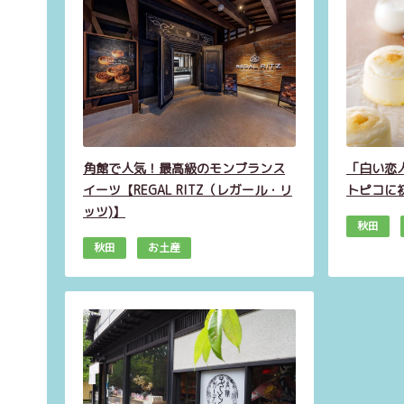
角館で人気！最高級のモンブランス
「白い恋人
イーツ【REGAL RITZ（レガール・リ
トピコに
ッツ)】
秋田
秋田
お土産