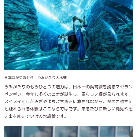
日本海が見渡せる「うみがたり大水槽」
うみがたりのもうひとつの魅力は、日本一の飼育数を誇るマゼラン
ペンギン。今年も多くのヒナが誕生し、愛らしい姿が見られます。
スイスイとした泳ぎやよちよち歩きに癒されながら、命の力強さに
も触れられる体験はここならではです。来るたびに新しい発見や思
い出を紡いでいける水族館です。