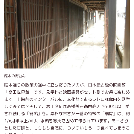
雁木の街並み
雁木通りの散策の途中に立ち寄りたいのが、日本最古級の映画館
「高田世界館」です。見学料と映画鑑賞がセット割でお得に楽しめ
ます。上映前のインターバルに、文化財であるレトロな館内を見学
してみては？そして、お土産には高橋孫左衛門商店で300年以上愛
され続ける「翁飴」を。素朴な甘さが一番の特徴の「翁飴」は、約
1か月半以上かけ、水飴を寒天で固めて作られています。あっさり
とした甘味と、もちもち食感に、ついついもう一つ食べてしまうこ