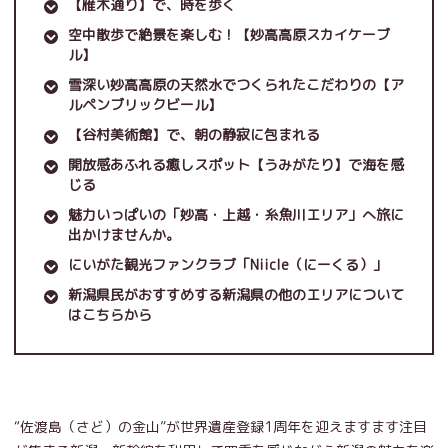
【雁木通り】で、時を歩く
空中散歩で絶景を楽しむ！【妙高高原スカイケーブ
ル】
雪深い妙高高原の天然水でつくられたこだわりの【ア
ルペンブリックビール】
【谷村美術館】で、朝の静寂に包まれる
開放感あふれる癒しスポット【うみがたり】で海を感
じる
魅力いっぱいの「妙高・上越・糸魚川エリア」へ旅に
出かけませんか。
にいがた観光ファンクラブ「Niicle（にーくる）」
新潟県民がおすすめする新潟県の他のエリアについて
はこちらから
“佐渡島（さど）の金山”が世界遺産登録1周年を迎えますます注目