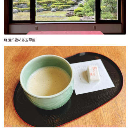
庭園が臨める玉翠園