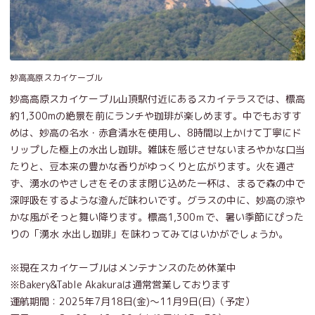
妙高高原スカイケーブル
妙高高原スカイケーブル山頂駅付近にあるスカイテラスでは、標高
約1,300mの絶景を前にランチや珈琲が楽しめます。中でもおすす
めは、妙高の名水・赤倉清水を使用し、8時間以上かけて丁寧にド
リップした極上の水出し珈琲。雑味を感じさせないまろやかな口当
たりと、豆本来の豊かな香りがゆっくりと広がります。火を通さ
ず、湧水のやさしさをそのまま閉じ込めた一杯は、まるで森の中で
深呼吸をするような澄んだ味わいです。グラスの中に、妙高の涼や
かな風がそっと舞い降ります。標高1,300ｍで、暑い季節にぴった
りの「湧水 水出し珈琲」を味わってみてはいかがでしょうか。
※現在スカイケーブルはメンテナンスのため休業中
※Bakery&Table Akakuraは通常営業しております
運航期間：2025年7月18日(金)～11月9日(日)（予定）