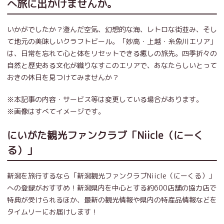
へ旅に出かけませんか。
いかがでしたか？澄んだ空気、幻想的な海、レトロな街並み、そし
て地元の美味しいクラフトビール。「妙高・上越・糸魚川エリア」
は、日常を忘れて心と体をリセットできる癒しの旅先。四季折々の
自然と歴史ある文化が織りなすこのエリアで、あなたらしいとって
おきの休日を見つけてみませんか？
※本記事の内容・サービス等は変更している場合があります。
※画像はすべてイメージです。
にいがた観光ファンクラブ「Niicle（にーく
る）」
新潟を旅行するなら「新潟観光ファンクラブNiicle（にーくる）」
への登録がおすすめ！新潟県内を中心とする約600店舗の協力店で
特典が受けられるほか、最新の観光情報や県内の特産品情報などを
タイムリーにお届けします！