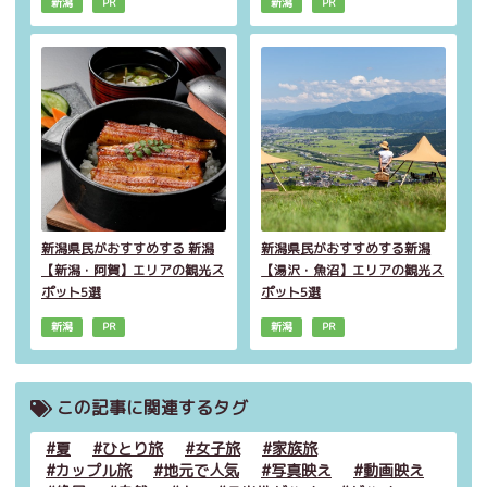
新潟
PR
新潟
PR
新潟県民がおすすめする 新潟
新潟県民がおすすめする新潟
【新潟・阿賀】エリアの観光ス
【湯沢・魚沼】エリアの観光ス
ポット5選
ポット5選
新潟
PR
新潟
PR
この記事に関連するタグ
夏
ひとり旅
女子旅
家族旅
カップル旅
地元で人気
写真映え
動画映え