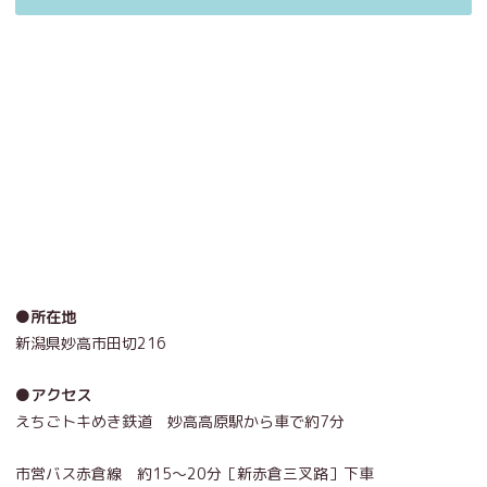
●所在地
新潟県妙高市田切216
●アクセス
えちごトキめき鉄道 妙高高原駅から車で約7分
市営バス赤倉線 約15～20分［新赤倉三叉路］下車