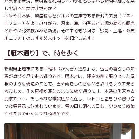
が集まる新潟。新幹線を利用して四季を感じながら新潟の魅力を楽
しむ旅へ出かけませんか？
お米や日本酒、海産物などグルメの宝庫である新潟の美食（ガスト
ロノミー）を楽しみながら、温泉、海、四季ごとに趣の変わる観光
名所や文化体験がある新潟。その中でも今回は「妙高・上越・糸魚
川エリア」のおすすめスポットを紹介します！
【雁木通り】で、時を歩く
新潟県上越市にある「雁木（がんぎ）通り」は、雪国の暮らしの知
恵が息づく歴史ある通りです。雁木とは、建物の前に張り出した屋
根のような構造のことで、雪や雨をしのぎながら歩けるよう工夫さ
れたもの。その屋根が連なるように続く通りには、木造の町家や古
民家カフェ、おしゃれな雑貨店が点在し、レトロと温もりが溶け合
った雰囲気に包まれています。雪の日も晴れの日も、ゆったり散策
するだけで心がほぐれる場所です。