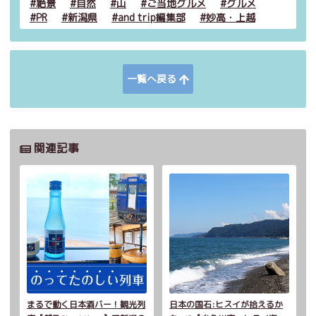
絶景
自然
山
ご当地グルメ
グルメ
PR
新潟県
and trip編集部
妙高・上越
一覧へ戻る
関連記事
まるで動く日本酒バー！観光列
日本の国石:ヒスイが拾えるか