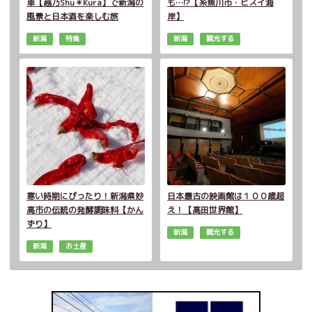
車【越乃Shu＊Kura】で新潟の
も…!?【糸魚川市・ヒスイ海
風景と日本酒を楽しむ旅
岸】
新潟
特集
新潟
観光する
寒い時期にぴったり！新潟県妙
日本最古の映画館は１００歳超
高市の伝統の発酵調味料【かん
え！【高田世界館】
ずり】
新潟
観光する
新潟
お土産