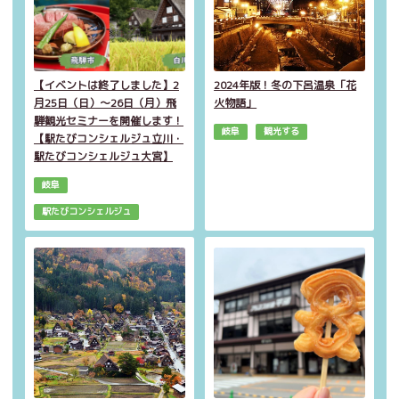
【イベントは終了しました】2
2024年版！冬の下呂温泉「花
月25日（日）～26日（月）飛
火物語」
騨観光セミナーを開催します！
岐阜
観光する
【駅たびコンシェルジュ立川・
駅たびコンシェルジュ大宮】
岐阜
駅たびコンシェルジュ