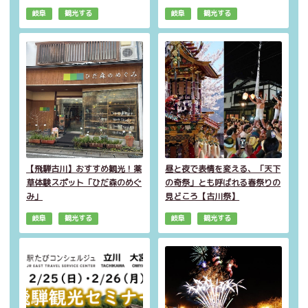
岐阜
観光する
岐阜
観光する
【飛騨古川】おすすめ観光！薬
昼と夜で表情を変える、「天下
草体験スポット「ひだ森のめぐ
の奇祭」とも呼ばれる春祭りの
み」
見どころ【古川祭】
岐阜
観光する
岐阜
観光する