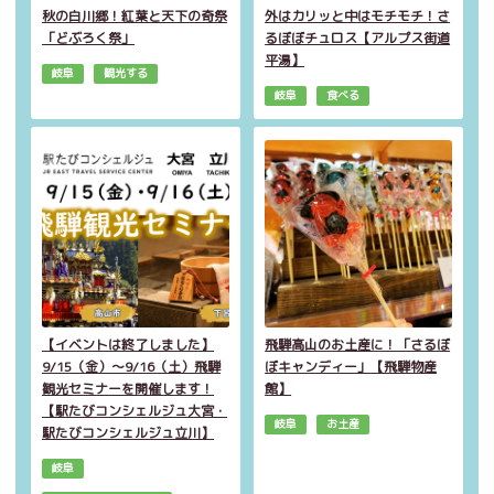
秋の白川郷！紅葉と天下の奇祭
外はカリッと中はモチモチ！さ
「どぶろく祭」
るぼぼチュロス【アルプス街道
平湯】
岐阜
観光する
岐阜
食べる
【イベントは終了しました】
飛騨高山のお土産に！「さるぼ
9/15（金）～9/16（土）飛騨
ぼキャンディー」【飛騨物産
観光セミナーを開催します！
館】
【駅たびコンシェルジュ大宮・
岐阜
お土産
駅たびコンシェルジュ立川】
岐阜