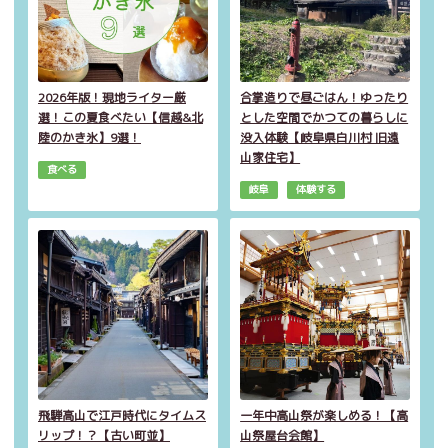
2026年版！現地ライター厳
合掌造りで昼ごはん！ゆったり
選！この夏食べたい【信越&北
とした空間でかつての暮らしに
陸のかき氷】9選！
没入体験【岐阜県白川村 旧遠
山家住宅】
食べる
岐阜
体験する
飛騨高山で江戸時代にタイムス
一年中高山祭が楽しめる！【高
リップ！？【古い町並】
山祭屋台会館】