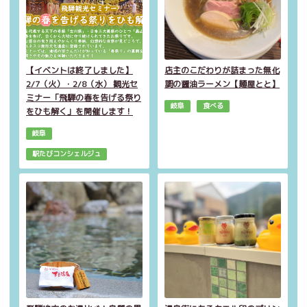
【イベントは終了しました】
店主のこだわりが詰まった無化
2/7（火）・2/8（水） 観光セ
調の醤油ラーメン【麺屋とと】
ミナー「飛騨の春を告げる祭り
岐阜
食べる
をひも解く」を開催します！
岐阜
駅たびコンシェルジュ