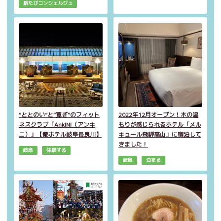
駅たびコンシェルジュ
“ととのい”と“寛ぎ”のフィット
2022年12月オープン！木の温
ネスクラブ「AnkINI（アンキ
もりが感じられるホテル「メル
ニ）」【都ホテル岐阜長良川】
キュール飛騨高山」に宿泊して
きました！
岐阜
体験する
岐阜
泊まる